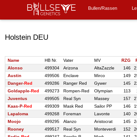
Hello World"
Bullen/Rassen
Le
Holstein DEU
Name
HB Nr.
Vater
MV
RZG
Alonso
499304
Arizona
AltaZazzle
146
2
Austin
499506
Enclave
Mirco
149
2
Danger-
Red
499286
Ranger Red
Gywer
145
2
Goldapple-
Red
499273
Rompen-Red
Olympian
113
Juventus
499505
Real Syn
Massey
157
2
Kaas-P-
Red
499309
Mask Red
Sailor PP
146
1
Lapaloma
499268
Foreman
Lavonte
140
2
Moojo
499295
Alanzo
Aristocrat
145
2
Rooney
499517
Real Syn
Monteverdi
152
2
Sadio-
Red
499247
Sorelio-P
Mark
141
2