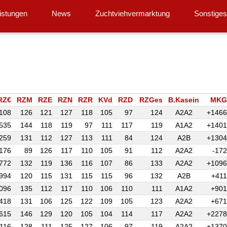
istungen
News
Zuchtviehvermarktung
Sonstige
RZ€
RZM
RZE
RZN
RZR
KVd
RZD
RZGes
B.Kasein
MKG
108
126
121
127
118
105
97
124
A2A2
+1466
535
144
118
119
97
111
117
119
A1A2
+1401
259
131
112
127
113
111
84
124
A2B
+1304
176
89
126
117
110
105
91
112
A2A2
-172
772
132
119
136
116
107
86
133
A2A2
+1096
994
120
115
131
115
115
96
132
A2B
+411
096
135
112
117
110
106
110
111
A1A2
+901
418
131
106
125
122
109
105
123
A2A2
+671
615
146
129
120
105
104
114
117
A2A2
+2278
116
128
111
125
127
106
97
119
A2A2
+1370