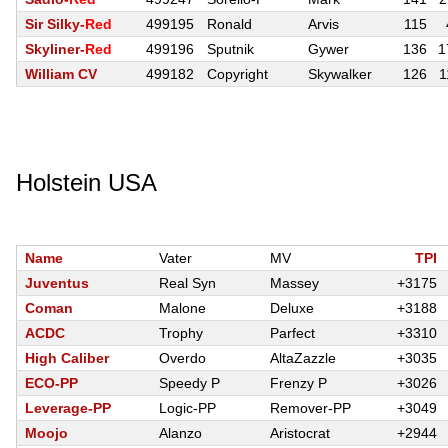
Sir Silky-
Red
499195
Ronald
Arvis
115
Skyliner-
Red
499196
Sputnik
Gywer
136
1
William CV
499182
Copyright
Skywalker
126
1
Holstein USA
Name
Vater
MV
TPI
Juventus
Real Syn
Massey
+3175
Coman
Malone
Deluxe
+3188
ACDC
Trophy
Parfect
+3310
High Caliber
Overdo
AltaZazzle
+3035
ECO-PP
Speedy P
Frenzy P
+3026
Leverage-PP
Logic-PP
Remover-PP
+3049
Moojo
Alanzo
Aristocrat
+2944