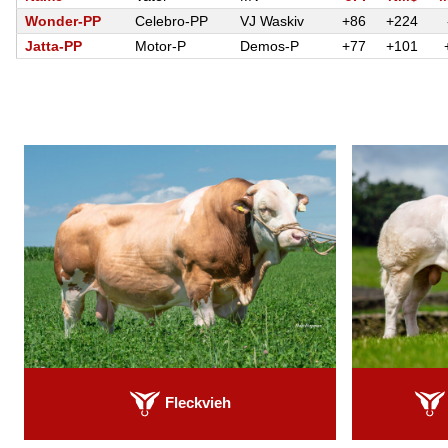
Wonder-PP
Celebro-PP
VJ Waskiv
+86
+224
Jatta-PP
Motor-P
Demos-P
+77
+101
Fleckvieh