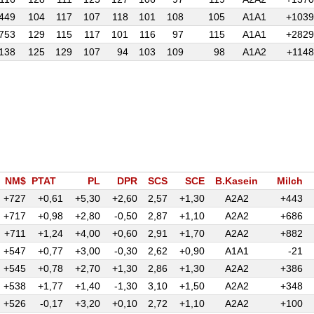
449
104
117
107
118
101
108
105
A1A1
+1039
753
129
115
117
101
116
97
115
A1A1
+2829
138
125
129
107
94
103
109
98
A1A2
+1148
NM$
PTAT
PL
DPR
SCS
SCE
B.Kasein
Milch
+727
+0,61
+5,30
+2,60
2,57
+1,30
A2A2
+443
+717
+0,98
+2,80
-0,50
2,87
+1,10
A2A2
+686
+711
+1,24
+4,00
+0,60
2,91
+1,70
A2A2
+882
+547
+0,77
+3,00
-0,30
2,62
+0,90
A1A1
-21
+545
+0,78
+2,70
+1,30
2,86
+1,30
A2A2
+386
+538
+1,77
+1,40
-1,30
3,10
+1,50
A2A2
+348
+526
-0,17
+3,20
+0,10
2,72
+1,10
A2A2
+100