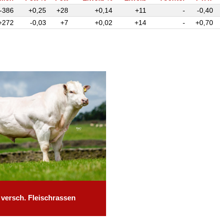
-386
+0,25
+28
+0,14
+11
-
-0,40
+272
-0,03
+7
+0,02
+14
-
+0,70
versch. Fleischrassen