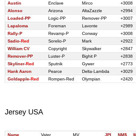
Austin
Enclave
Mirco
+3008
Alonso
Arizona
AltaZazzle
+2994
Loaded-PP
Logic-PP
Remover-PP
+3007
Lapaloma
Foreman
Lavonte
+2989
Rally-P
Revamp-P
Conway
+3008
Sadio-
Red
Sorelio-P
Mark
+2922
William CV
Copyright
Skywalker
+2847
Remover-PP
Luster-P
Bighit P
+2838
Skyliner-
Red
Sputnik
Gywer
+2773
Hank Aaron
Pearce
Delta-Lambda
+3029
Goldapple-
Red
Rompen-Red
Olympian
+2420
Jersey USA
Name
Vater
MV
JPI
NM$
M