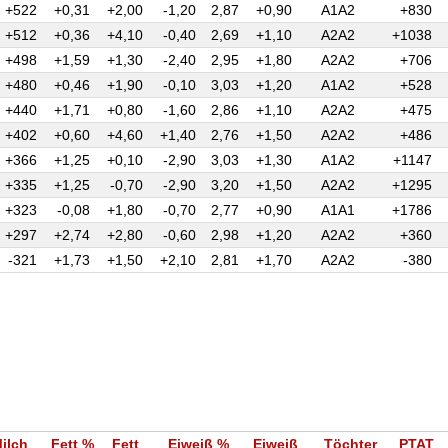
+522
+0,31
+2,00
-1,20
2,87
+0,90
A1A2
+830
+512
+0,36
+4,10
-0,40
2,69
+1,10
A2A2
+1038
+498
+1,59
+1,30
-2,40
2,95
+1,80
A2A2
+706
+480
+0,46
+1,90
-0,10
3,03
+1,20
A1A2
+528
+440
+1,71
+0,80
-1,60
2,86
+1,10
A2A2
+475
+402
+0,60
+4,60
+1,40
2,76
+1,50
A2A2
+486
+366
+1,25
+0,10
-2,90
3,03
+1,30
A1A2
+1147
+335
+1,25
-0,70
-2,90
3,20
+1,50
A2A2
+1295
+323
-0,08
+1,80
-0,70
2,77
+0,90
A1A1
+1786
+297
+2,74
+2,80
-0,60
2,98
+1,20
A2A2
+360
-321
+1,73
+1,50
+2,10
2,81
+1,70
A2A2
-380
ilch
Fett %
Fett
Eiweiß %
Eiweiß
Töchter
PTAT