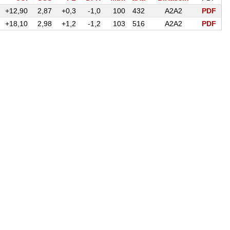
+12,90
2,87
+0,3
-1,0
100
432
A2A2
PDF
+18,10
2,98
+1,2
-1,2
103
516
A2A2
PDF