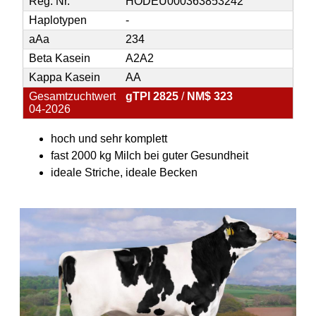
Reg. Nr.
HODEU000363853242
Haplotypen
-
aAa
234
Beta Kasein
A2A2
Kappa Kasein
AA
Gesamtzuchtwert
gTPI 2825
/
NM$ 323
04-2026
hoch und sehr komplett
fast 2000 kg Milch bei guter Gesundheit
ideale Striche, ideale Becken