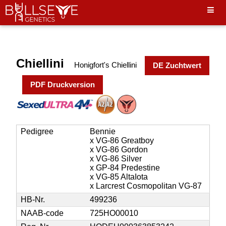
Hello World"
Chiellini
Honigfort's Chiellini
DE Zuchtwert
PDF Druckversion
Pedigree
Bennie
x VG-86 Greatboy
x VG-86 Gordon
x VG-86 Silver
x GP-84 Predestine
x VG-85 AltaIota
x Larcrest Cosmopolitan VG-87
HB-Nr.
499236
NAAB-code
725HO00010