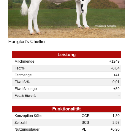
Honigfort's Chiellini
Leistung
Milchmenge
+1249
Fett %
-0,04
Fettmenge
+41
Eiweiß %
-0,01
Eiweißmenge
+39
Fett & Eiweiß
-
Funktionalität
Kon­zep­tion Kühe
CCR
-1,30
Zellzahl
SCS
2,97
Nutzungs­dauer
PL
+0,90