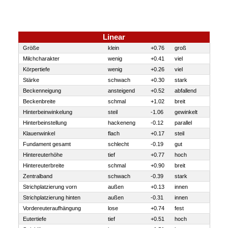
Linear
Größe
klein
+0.76
groß
Milchcharakter
wenig
+0.41
viel
Körpertiefe
wenig
+0.26
viel
Stärke
schwach
+0.30
stark
Beckenneigung
ansteigend
+0.52
abfallend
Beckenbreite
schmal
+1.02
breit
Hinterbeinwinkelung
steil
-1.06
gewinkelt
Hinterbeinstellung
hackeneng
-0.12
parallel
Klauenwinkel
flach
+0.17
steil
Fundament gesamt
schlecht
-0.19
gut
Hintereuterhöhe
tief
+0.77
hoch
Hintereuterbreite
schmal
+0.90
breit
Zentralband
schwach
-0.39
stark
Strichplatzierung vorn
außen
+0.13
innen
Strichplatzierung hinten
außen
-0.31
innen
Vordereuteraufhängung
lose
+0.74
fest
Eutertiefe
tief
+0.51
hoch