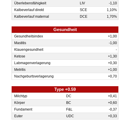
Überlebens­fähigkeit
LIV
-1,10
Kalbe­verlauf direkt
SCE
1,10%
Kalbe­verlauf maternal
DCE
1,70%
Gesundheit
Gesund­heits­index
+1,00
Mastitis
-1,00
Klauen­gesund­heit
-
Ketose
+1,30
Labmagenverlagerung
+0,30
Metritis
+1,00
Nachgeburtsverlagerung
+0,70
Type +0.59
Milch­typ
DC
+0,41
Körper
BC
+0,60
Funda­ment
F&L
-0,37
Euter
UDC
+0,33