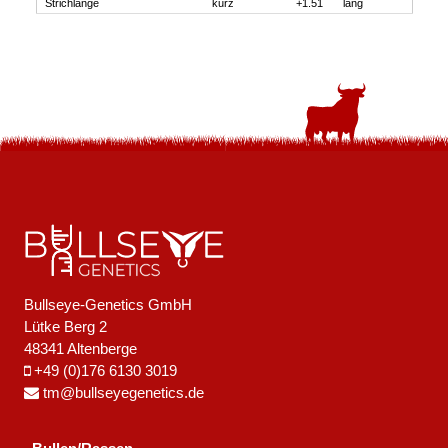
Strichlänge
kurz
+1.51
lang
Bullseye-Genetics GmbH
Lütke Berg 2
48341 Altenberge
+49 (0)176 6130 3019
tm@bullseyegenetics.de