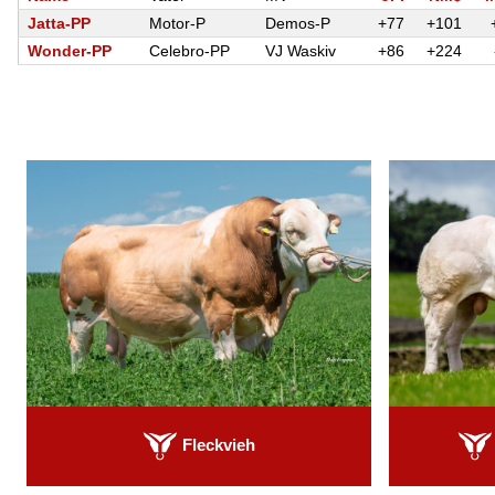
Jatta-PP
Motor-P
Demos-P
+77
+101
Wonder-PP
Celebro-PP
VJ Waskiv
+86
+224
Fleckvieh