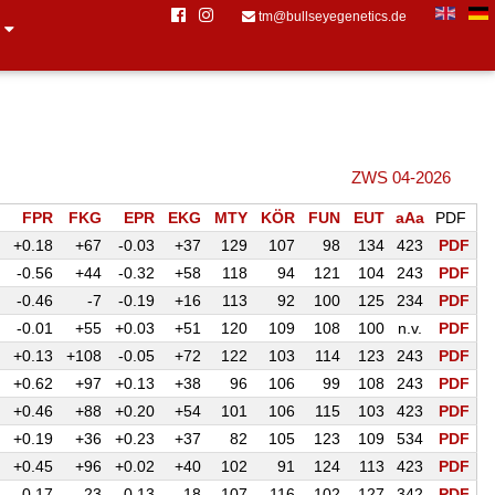
tm@bullseyegenetics.de
s
ZWS 04-2026
FPR
FKG
EPR
EKG
MTY
KÖR
FUN
EUT
aAa
PDF
+0.18
+67
-0.03
+37
129
107
98
134
423
PDF
-0.56
+44
-0.32
+58
118
94
121
104
243
PDF
-0.46
-7
-0.19
+16
113
92
100
125
234
PDF
-0.01
+55
+0.03
+51
120
109
108
100
n.v.
PDF
+0.13
+108
-0.05
+72
122
103
114
123
243
PDF
+0.62
+97
+0.13
+38
96
106
99
108
243
PDF
+0.46
+88
+0.20
+54
101
106
115
103
423
PDF
+0.19
+36
+0.23
+37
82
105
123
109
534
PDF
+0.45
+96
+0.02
+40
102
91
124
113
423
PDF
-0.17
-23
-0.13
-18
107
116
102
127
342
PDF