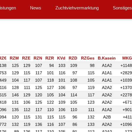
istungen
News
Zuchtviehvermarktung
Sonstige
RZ€
RZM
RZE
RZN
RZR
KVd
RZD
RZGes
B.Kasein
MKG
138
125
129
107
94
103
109
98
A1A2
+1148
753
129
115
117
101
116
97
115
A1A1
+2829
449
104
117
107
118
101
108
105
A1A1
+1039
116
128
111
125
127
106
97
119
A2A2
+1370
615
146
129
120
105
104
114
117
A2A2
+2278
418
131
106
125
122
109
105
123
A2A2
+671
096
135
112
117
110
106
110
111
A1A2
+901
994
120
115
131
115
115
96
132
A2B
+411
772
132
119
136
116
107
86
133
A2A2
+1096
176
89
126
117
110
105
91
112
A2A2
-172