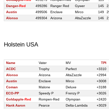
Danger-
Red
499286
Ranger Red
Gywer
145
2
Austin
499506
Enclave
Mirco
149
2
Alonso
499304
Arizona
AltaZazzle
146
2
Holstein USA
Name
Vater
MV
TPI
ACDC
Trophy
Parfect
+3310
Alonso
Arizona
AltaZazzle
+2994
Austin
Enclave
Mirco
+3008
Coman
Malone
Deluxe
+3188
ECO-PP
Speedy P
Frenzy P
+3026
Goldapple-
Red
Rompen-Red
Olympian
+2420
Hank Aaron
Pearce
Delta-Lambda
+3029