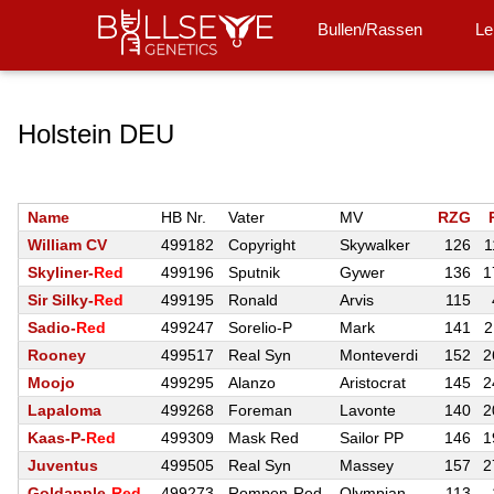
Hello World"
Bullen/Rassen
Le
Holstein DEU
Name
HB Nr.
Vater
MV
RZG
William CV
499182
Copyright
Skywalker
126
1
Skyliner-
Red
499196
Sputnik
Gywer
136
1
Sir Silky-
Red
499195
Ronald
Arvis
115
Sadio-
Red
499247
Sorelio-P
Mark
141
2
Rooney
499517
Real Syn
Monteverdi
152
2
Moojo
499295
Alanzo
Aristocrat
145
2
Lapaloma
499268
Foreman
Lavonte
140
2
Kaas-P-
Red
499309
Mask Red
Sailor PP
146
1
Juventus
499505
Real Syn
Massey
157
2
Goldapple-
Red
499273
Rompen-Red
Olympian
113