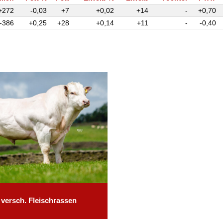
+272
-0,03
+7
+0,02
+14
-
+0,70
-386
+0,25
+28
+0,14
+11
-
-0,40
versch. Fleischrassen