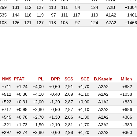
259
131
112
127
113
111
84
124
A2B
+1304
535
144
118
119
97
111
117
119
A1A2
+1401
108
126
121
127
118
105
97
124
A2A2
+1466
NM$
PTAT
PL
DPR
SCS
SCE
B.Kasein
Milch
+711
+1,24
+4,00
+0,60
2,91
+1,70
A2A2
+882
+512
+0,36
+4,10
-0,40
2,69
+1,10
A2A2
+1038
+522
+0,31
+2,00
-1,20
2,87
+0,90
A1A2
+830
+717
+0,98
+2,80
-0,50
2,87
+1,10
A2A2
+686
+545
+0,78
+2,70
+1,30
2,86
+1,30
A2A2
+386
-321
+1,73
+1,50
+2,10
2,81
+1,70
A2A2
-380
+297
+2,74
+2,80
-0,60
2,98
+1,20
A2A2
+360