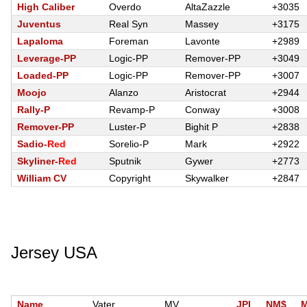
High Caliber
Overdo
AltaZazzle
+3035
Juventus
Real Syn
Massey
+3175
Lapaloma
Foreman
Lavonte
+2989
Leverage-PP
Logic-PP
Remover-PP
+3049
Loaded-PP
Logic-PP
Remover-PP
+3007
Moojo
Alanzo
Aristocrat
+2944
Rally-P
Revamp-P
Conway
+3008
Remover-PP
Luster-P
Bighit P
+2838
Sadio-
Red
Sorelio-P
Mark
+2922
Skyliner-
Red
Sputnik
Gywer
+2773
William CV
Copyright
Skywalker
+2847
Jersey USA
Name
Vater
MV
JPI
NM$
M