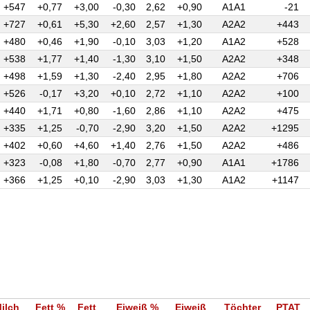
+547
+0,77
+3,00
-0,30
2,62
+0,90
A1A1
-21
+727
+0,61
+5,30
+2,60
2,57
+1,30
A2A2
+443
+480
+0,46
+1,90
-0,10
3,03
+1,20
A1A2
+528
+538
+1,77
+1,40
-1,30
3,10
+1,50
A2A2
+348
+498
+1,59
+1,30
-2,40
2,95
+1,80
A2A2
+706
+526
-0,17
+3,20
+0,10
2,72
+1,10
A2A2
+100
+440
+1,71
+0,80
-1,60
2,86
+1,10
A2A2
+475
+335
+1,25
-0,70
-2,90
3,20
+1,50
A2A2
+1295
+402
+0,60
+4,60
+1,40
2,76
+1,50
A2A2
+486
+323
-0,08
+1,80
-0,70
2,77
+0,90
A1A1
+1786
+366
+1,25
+0,10
-2,90
3,03
+1,30
A1A2
+1147
ilch
Fett %
Fett
Eiweiß %
Eiweiß
Töchter
PTAT