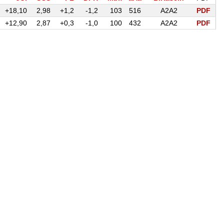
+18,10
2,98
+1,2
-1,2
103
516
A2A2
PDF
+12,90
2,87
+0,3
-1,0
100
432
A2A2
PDF