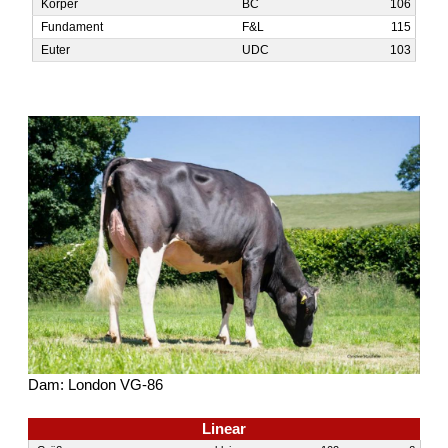
Körper
BC
106
Funda­ment
F&L
115
Euter
UDC
103
Dam: London VG-86
Linear