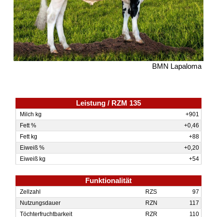
BMN Lapaloma
Leistung / RZM 135
Milch kg
+901
Fett %
+0,46
Fett kg
+88
Eiweiß %
+0,20
Eiweiß kg
+54
Funktionalität
Zellzahl
RZS
97
Nutzungs­dauer
RZN
117
Töchter­fruchtbarkeit
RZR
110