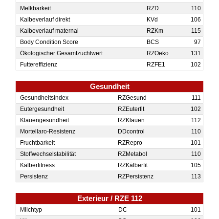
Melk­barkeit
RZD
110
Kalbe­verlauf direkt
KVd
106
Kalbe­verlauf maternal
RZKm
115
Body Condition Score
BCS
97
Ökologischer Gesamtzuchtwert
RZOeko
131
Futtereffizienz
RZFE1
102
Gesundheit
Gesund­heits­index
RZGesund
111
Euter­gesundheit
RZEuterfit
102
Klauen­gesund­heit
RZKlauen
112
Mortellaro-­Resistenz
DDcontrol
110
Fruchtbar­keit
RZRepro
101
Stoff­wechsel­stabi­li­tät
RZMetabol
110
Kälber­fit­ness
RZKälberfit
105
Persistenz
RZPersistenz
113
Exterieur / RZE 112
Milch­typ
DC
101