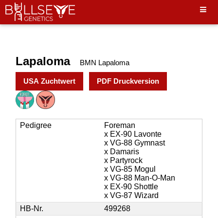
Hello World"
Lapaloma
BMN Lapaloma
USA Zuchtwert
PDF Druckversion
Pedigree
Foreman
x EX-90 Lavonte
x VG-88 Gymnast
x Damaris
x Partyrock
x VG-85 Mogul
x VG-88 Man-O-Man
x EX-90 Shottle
x VG-87 Wizard
HB-Nr.
499268