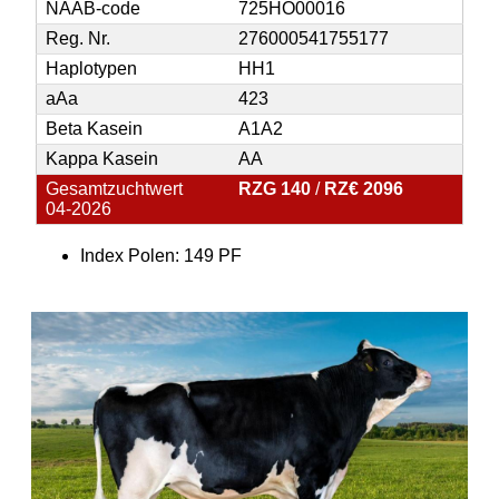
NAAB-code
725HO00016
Reg. Nr.
276000541755177
Haplotypen
HH1
aAa
423
Beta Kasein
A1A2
Kappa Kasein
AA
Gesamtzuchtwert
RZG 140
/
RZ€ 2096
04-2026
Index Polen: 149 PF