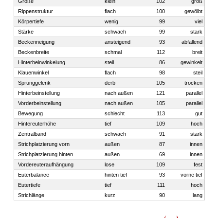
Größe
klein
102
groß
Rippenstruktur
flach
100
gewölbt
Körpertiefe
wenig
99
viel
Stärke
schwach
99
stark
Beckenneigung
ansteigend
93
abfallend
Beckenbreite
schmal
112
breit
Hinterbeinwinkelung
steil
86
gewinkelt
Klauenwinkel
flach
98
steil
Sprunggelenk
derb
105
trocken
Hinterbeinstellung
nach außen
121
parallel
Vorderbeinstellung
nach außen
105
parallel
Bewegung
schlecht
113
gut
Hintereuterhöhe
tief
109
hoch
Zentralband
schwach
91
stark
Strichplatzierung vorn
außen
87
innen
Strichplatzierung hinten
außen
69
innen
Vordereuteraufhängung
lose
109
fest
Euterbalance
hinten tief
93
vorne tief
Eutertiefe
tief
111
hoch
Strichlänge
kurz
90
lang