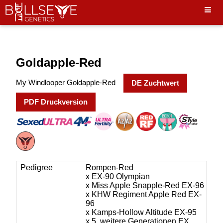
Hello World"
Goldapple-Red
My Windlooper Goldapple-Red
DE Zuchtwert
PDF Druckversion
Pedigree
Rompen-Red
x EX-90 Olympian
x Miss Apple Snapple-Red EX-96
x KHW Regiment Apple Red EX-
96
x Kamps-Hollow Altitude EX-95
x 5. weitere Generationen EX