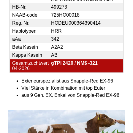
HB-Nr.
499273
NAAB-code
725HO00018
Reg. Nr.
HODEU000364390414
Haplotypen
HRR
aAa
342
Beta Kasein
A2A2
Kappa Kasein
AB
Gesamtzuchtwert
gTPI 2420
/
NM$ -321
04-2026
Exterieurspezialist aus Snapple-Red EX-96
Viel Stärke in Kombination mit top Euter
aus 9 Gen. EX, Enkel von Snapple-Red EX-96