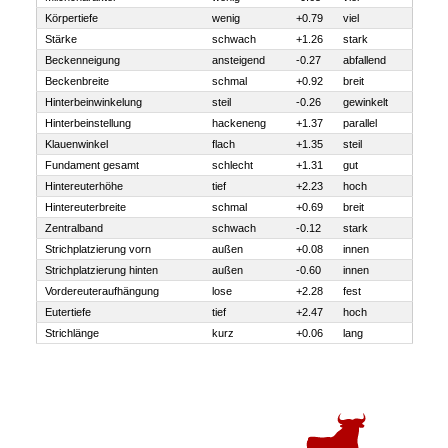
Körpertiefe
wenig
+0.79
viel
Stärke
schwach
+1.26
stark
Beckenneigung
ansteigend
-0.27
abfallend
Beckenbreite
schmal
+0.92
breit
Hinterbeinwinkelung
steil
-0.26
gewinkelt
Hinterbeinstellung
hackeneng
+1.37
parallel
Klauenwinkel
flach
+1.35
steil
Fundament gesamt
schlecht
+1.31
gut
Hintereuterhöhe
tief
+2.23
hoch
Hintereuterbreite
schmal
+0.69
breit
Zentralband
schwach
-0.12
stark
Strichplatzierung vorn
außen
+0.08
innen
Strichplatzierung hinten
außen
-0.60
innen
Vordereuteraufhängung
lose
+2.28
fest
Eutertiefe
tief
+2.47
hoch
Strichlänge
kurz
+0.06
lang