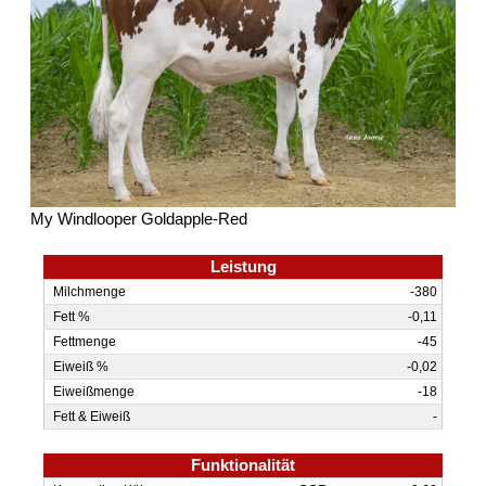
My Windlooper Goldapple-Red
Leistung
Milchmenge
-380
Fett %
-0,11
Fettmenge
-45
Eiweiß %
-0,02
Eiweißmenge
-18
Fett & Eiweiß
-
Funktionalität