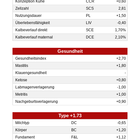
Kon­zep­tion Kühe
CCR
+0,60
Zellzahl
SCS
2,81
Nutzungs­dauer
PL
+1,50
Überlebens­fähigkeit
LIV
-0,40
Kalbe­verlauf direkt
SCE
1,70%
Kalbe­verlauf maternal
DCE
2,10%
Gesundheit
Gesund­heits­index
+2,70
Mastitis
+1,80
Klauen­gesund­heit
-
Ketose
+0,80
Labmagenverlagerung
-1,00
Metritis
+1,00
Nachgeburtsverlagerung
+0,90
Type +1.73
Milch­typ
DC
-0,65
Körper
BC
+1,20
Funda­ment
F&L
+1,12