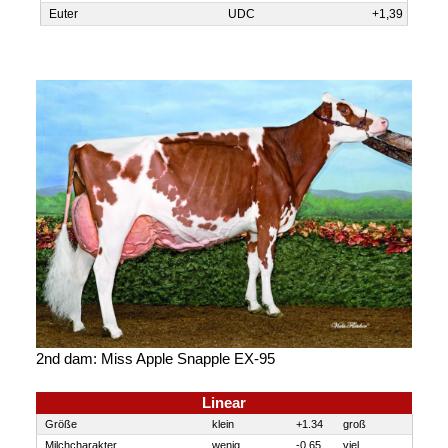
Euter
UDC
+1,39
2nd dam: Miss Apple Snapple EX-95
Linear
Größe
klein
+1.34
groß
Milchcharakter
wenig
-0.65
viel