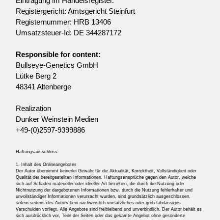
Eintragung im Handelsregister.
Registergericht: Amtsgericht Steinfurt
Registernummer: HRB 13406
Umsatzsteuer-Id: DE 344287172
Responsible for content:
Bullseye-Genetics GmbH
Lütke Berg 2
48341 Altenberge
Realization
Dunker Weinstein Medien
+49-(0)2597-9399886
Haftungsausschluss
1. Inhalt des Onlineangebotes
Der Autor übernimmt keinerlei Gewähr für die Aktualität, Korrektheit, Vollständigkeit oder
Qualität der bereitgestellten Informationen. Haftungsansprüche gegen den Autor, welche
sich auf Schäden materieller oder ideeller Art beziehen, die durch die Nutzung oder
Nichtnutzung der dargebotenen Informationen bzw. durch die Nutzung fehlerhafter und
unvollständiger Informationen verursacht wurden, sind grundsätzlich ausgeschlossen,
sofern seitens des Autors kein nachweislich vorsätzliches oder grob fahrlässiges
Verschulden vorliegt. Alle Angebote sind freibleibend und unverbindlich. Der Autor behält es
sich ausdrücklich vor, Teile der Seiten oder das gesamte Angebot ohne gesonderte