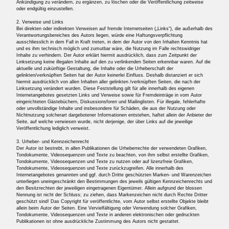
Ankündigung zu verändern, zu ergänzen, zu löschen oder die Veröffentlichung zeitweise
oder endgültig einzustellen.
2. Verweise und Links
Bei direkten oder indirekten Verweisen auf fremde Internetseiten („Links“), die außerhalb des
Verantwortungsbereiches des Autors liegen, würde eine Haftungsverpflichtung
ausschliesslich in dem Fall in Kraft treten, in dem der Autor von den Inhalten Kenntnis hat
und es ihm technisch möglich und zumutbar wäre, die Nutzung im Falle rechtswidriger
Inhalte zu verhindern. Der Autor erklärt hiermit ausdrücklich, dass zum Zeitpunkt der
Linksetzung keine illegalen Inhalte auf den zu verlinkenden Seiten erkennbar waren. Auf die
aktuelle und zukünftige Gestaltung, die Inhalte oder die Urheberschaft der
gelinkten/verknüpften Seiten hat der Autor keinerlei Einfluss. Deshalb distanziert er sich
hiermit ausdrücklich von allen Inhalten aller gelinkten /verknüpften Seiten, die nach der
Linksetzung verändert wurden. Diese Feststellung gilt für alle innerhalb des eigenen
Internetangebotes gesetzten Links und Verweise sowie für Fremdeinträge in vom Autor
eingerichteten Gästebüchern, Diskussionsforen und Mailinglisten. Für illegale, fehlerhafte
oder unvollständige Inhalte und insbesondere für Schäden, die aus der Nutzung oder
Nichtnutzung solcherart dargebotener Informationen entstehen, haftet allein der Anbieter der
Seite, auf welche verwiesen wurde, nicht derjenige, der über Links auf die jeweilige
Veröffentlichung lediglich verweist.
3. Urheber- und Kennzeichenrecht
Der Autor ist bestrebt, in allen Publikationen die Urheberrechte der verwendeten Grafiken,
Tondokumente, Videosequenzen und Texte zu beachten, von ihm selbst erstellte Grafiken,
Tondokumente, Videosequenzen und Texte zu nutzen oder auf lizenzfreie Grafiken,
Tondokumente, Videosequenzen und Texte zurückzugreifen. Alle innerhalb des
Internetangebotes genannten und ggf. durch Dritte geschützten Marken- und Warenzeichen
unterliegen uneingeschränkt den Bestimmungen des jeweils gültigen Kennzeichenrechts und
den Besitzrechten der jeweiligen eingetragenen Eigentümer. Allein aufgrund der blossen
Nennung ist nicht der Schluss; zu ziehen, dass Markenzeichen nicht durch Rechte Dritter
geschützt sind! Das Copyright für veröffentlichte, vom Autor selbst erstellte Objekte bleibt
allein beim Autor der Seiten. Eine Vervielfältigung oder Verwendung solcher Grafiken,
Tondokumente, Videosequenzen und Texte in anderen elektronischen oder gedruckten
Publikationen ist ohne ausdrückliche Zustimmung des Autors nicht gestattet.