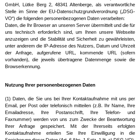
GmbH, Lütke Berg 2, 48341 Altenberge, als verantwortliche
Stelle im Sinne der EU-Daten­schutz­grund­verordnung („DSG-
VO“) die folgenden per­sonen­be­zo­genen Daten verarbeiten:
Daten, die Ihr Browser an unseren Server übermittelt und die für
uns technisch erforderlich sind, um Ihnen unsere Webseite
anzuzeigen und die Stabilität und Sicherheit zu gewährleisten,
unter anderem die IP-Adresse des Nutzers, Datum und Uhrzeit
der Anfrage, aufgerufene URL, kommende URL (sofern
vorhanden), die jeweils übertragene Datenmenge sowie die
Browserkennung.
Nutzung Ihrer per­sonen­be­zo­genen Daten
(1) Daten, die Sie uns bei Ihrer Kontaktaufnahme mit uns per
Email, per Post oder telefonisch mitteilen (z.B. Ihr Name, Ihre
Emailadresse, Ihre Postanschrift, Ihre Telefon- und
Faxnummer) werden von uns zum Zwecke der Beantwortung
Ihrer Anfrage gespeichert. Mit der Ihrerseits erfolgten
Kontaktaufnahme erteilen Sie Ihre Einwilligung in die
Speicherung dieser Daten (Art. 6 Abs. 1 Satz. 1 lit. a) DSG-VO).