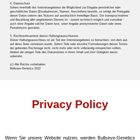
4. Datenschutz
Sofern innerhalb des Internetangebotes die Möglichkeit zur Eingabe persönlicher oder
geschäftlicher Daten (Emailadressen, Namen, Anschriften) besteht, so erfolgt die Preisgabe
dieser Daten seitens des Nutzers auf ausdrücklich freiwilliger Basis. Die Inanspruchnahme
und Bezahlung aller angebotenen Dienste ist - soweit technisch möglich und zumutbar -
auch ohne Angabe solcher Daten bzw. unter Angabe anonymisierter Daten oder eines
Pseudonyms gestattet.
5. Rechtswirksamkeit dieses Haftungsausschlusses
Dieser Haftungsausschluss ist als Teil des Internetangebotes zu betrachten, von dem aus
auf diese Seite verwiesen wurde. Sofern Teile oder einzelne Formulierungen dieses Textes
der geltenden Rechtslage nicht, nicht mehr oder nicht vollständig entsprechen sollten,
bleiben die übrigen Teile des Dokumentes in ihrem Inhalt und ihrer Gültigkeit davon
unberührt.
(c) Alle Rechte vorbehalten
Bullseye-Genetics 2022
Privacy Policy
Wenn Sie unsere Website nutzen, werden Bullseye-Genetics